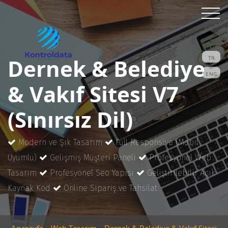
Dernek & Belediye
TR
ENG
& Vakıf Sitesi V7
(Sınırsız Dil)
Modern ve Şık Tasarım
Full Responsive (Mobil
Uyumlu)
Gelişmiş Müşteri Paneli
Profesyonel Web
Tasarım
Profesyonel Seo Yapısı
Geliştirilebilir Açık
Kaynak Kod
Online Sipariş ve Tahsilat