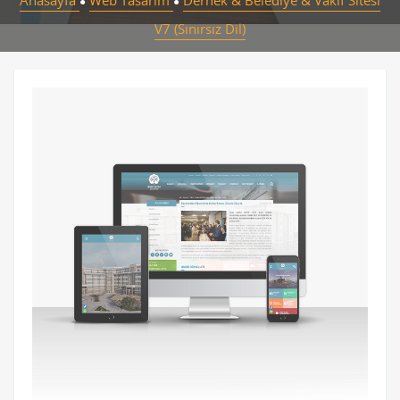
Anasayfa
Web Tasarım
Dernek & Belediye & Vakıf Sitesi
●
●
V7 (Sınırsız Dil)