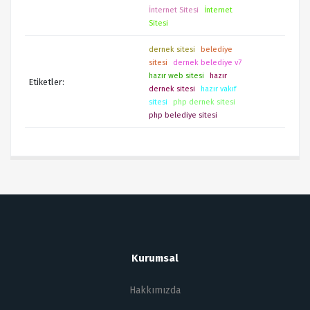
İnternet Sitesi
İnternet
Sitesi
dernek sitesi
belediye
sitesi
dernek belediye v7
hazır web sitesi
hazır
Etiketler:
dernek sitesi
hazır vakıf
sitesi
php dernek sitesi
php belediye sitesi
Kurumsal
Hakkımızda