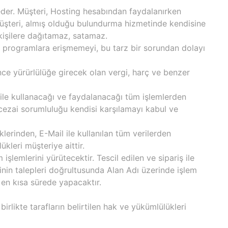
 eder. Müşteri, Hosting hesabından faydalanırken
 Müşteri, almış olduğu bulundurma hizmetinde kendisine
ü kişilere dağıtamaz, satamaz.
a programlara erişmemeyi, bu tarz bir sorundan dolayı
nce yürürlülüğe girecek olan vergi, harç ve benzer
 ile kullanacağı ve faydalanacağı tüm işlemlerden
 cezai sorumluluğu kendisi karşılamayı kabul ve
klerinden, E-Mail ile kullanılan tüm verilerden
leri müşteriye aittir.
şlemlerini yürütecektir. Tescil edilen ve sipariş ile
rinin talepleri doğrultusunda Alan Adı üzerinde işlem
k en kısa sürede yapacaktır.
irlikte tarafların belirtilen hak ve yükümlülükleri