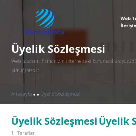
Web T
İletişi
Üyelik Sözleşmesi
Web tasarım, firmanızın internetteki kurumsal arayüzüdür.
kimliğinizdir.
Anasayfa
Üyelik Sözleşmesi
●
●
Üyelik Sözleşmesi
Üyelik 
1- Taraflar