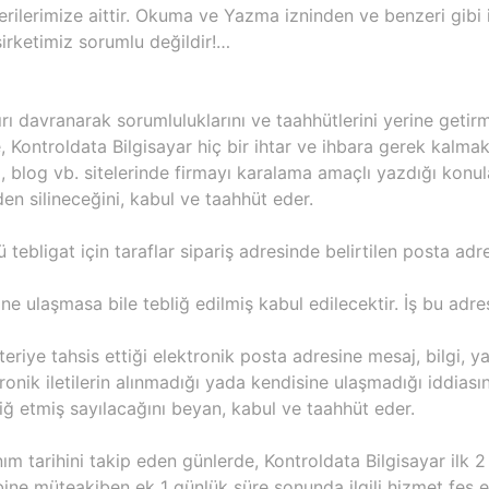
rilerimize aittir. Okuma ve Yazma izninden ve benzeri gibi iz
irketimiz sorumlu değildir!…
rı davranarak sorumluluklarını ve taahhütlerini yerine geti
e, Kontroldata Bilgisayar hiç bir ihtar ve ihbara gerek kalma
um, blog vb. sitelerinde firmayı karalama amaçlı yazdığı kon
en silineceğini, kabul ve taahhüt eder.
tebligat için taraflar sipariş adresinde belirtilen posta ad
ine ulaşmasa bile tebliğ edilmiş kabul edilecektir. İş bu adres
riye tahsis ettiği elektronik posta adresine mesaj, bilgi, ya
ronik iletilerin alınmadığı yada kendisine ulaşmadığı iddias
iğ etmiş sayılacağını beyan, kabul ve taahhüt eder.
anım tarihini takip eden günlerde, Kontroldata Bilgisayar ilk 
bine müteakiben ek 1 günlük süre sonunda ilgili hizmet fes ed