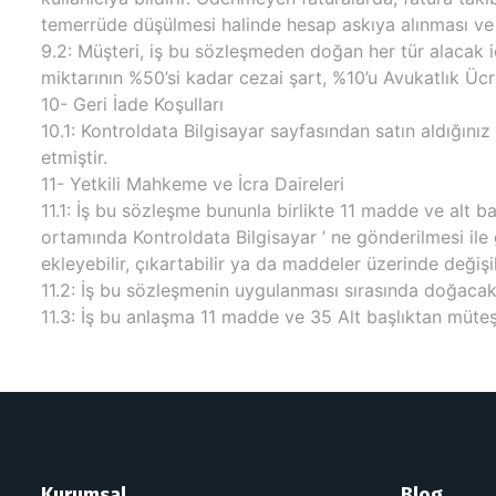
temerrüde düşülmesi halinde hesap askıya alınması ve
9.2: Müşteri, iş bu sözleşmeden doğan her tür alacak i
miktarının %50’si kadar cezai şart, %10’u Avukatlık Üc
10- Geri İade Koşulları
10.1: Kontroldata Bilgisayar sayfasından satın aldığınız
etmiştir.
11- Yetkili Mahkeme ve İcra Daireleri
11.1: İş bu sözleşme bununla birlikte 11 madde ve alt baş
ortamında Kontroldata Bilgisayar ’ ne gönderilmesi ile
ekleyebilir, çıkartabilir ya da maddeler üzerinde değişi
11.2: İş bu sözleşmenin uygulanması sırasında doğacak 
11.3: İş bu anlaşma 11 madde ve 35 Alt başlıktan müte
Kurumsal
Blog