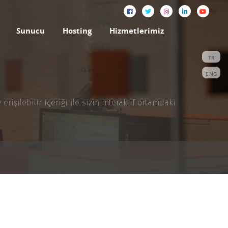
Sunucu
Hosting
Hizmetlerimiz
TR
ENG
işilebilir içeriği ile sizin interaktif ortamdaki