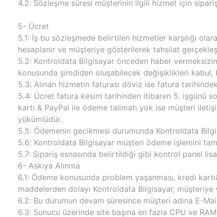
4.2: Sözleşme süresi müşterinin ilgili hizmet için sipa
5- Ücret
5.1: İş bu sözleşmede belirtilen hizmetler karşılığı ola
hesaplanır ve müşteriye gösterilerek tahsilat gerçekleşi
5.2: Kontroldata Bilgisayar önceden haber vermeksizin fi
konusunda şimdiden oluşabilecek değişiklikleri kabul,
5.3: Alınan hizmetin faturası döviz ise fatura tarihinde
5.4: Ücret fatura kesim tarihinden itibaren 5. işgünü so
kartı & PayPal ile ödeme talimatı yok ise müşteri ilet
yükümlüdür.
5.5: Ödemenin gecikmesi durumunda Kontroldata Bilgisay
5.6: Kontroldata Bilgisayar müşteri ödeme işlemini tam
5.7: Sipariş esnasında belirtildiği gibi kontrol panel l
6- Askıya Alınma
6.1: Ödeme konusunda problem yaşanması, kredi kartı& 
maddelerden dolayı Kontroldata Bilgisayar, müşteriye v
6.2: Bu durumun devam süresince müşteri adına E-Mail, W
6.3: Sunucu üzerinde site başına en fazla CPU ve RAM kull