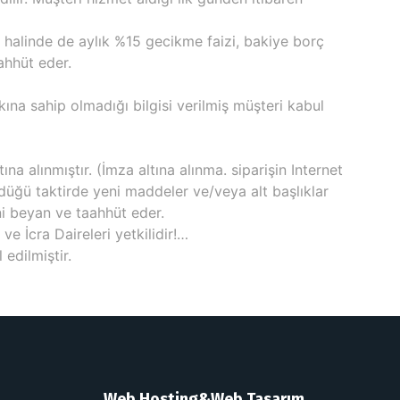
ı halinde de aylık %15 gecikme faizi, bakiye borç
ahhüt eder.
kkına sahip olmadığı bilgisi verilmiş müşteri kabul
na alınmıştır. (İmza altına alınma. siparişin Internet
rdüğü taktirde yeni maddeler ve/veya alt başlıklar
ini beyan ve taahhüt eder.
 İcra Daireleri yetkilidir!…
edilmiştir.
Web Hosting&Web Tasarım