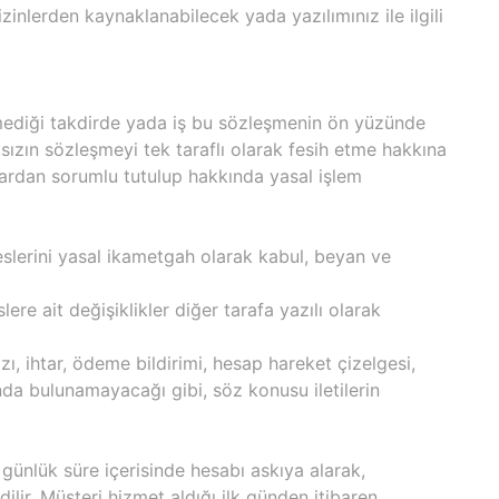
inlerden kaynaklanabilecek yada yazılımınız ile ilgili
rmediği takdirde yada iş bu sözleşmenin ön yüzünde
ksızın sözleşmeyi tek taraflı olarak fesih etme hakkına
ulardan sorumlu tutulup hakkında yasal işlem
reslerini yasal ikametgah olarak kabul, beyan ve
lere ait değişiklikler diğer tarafa yazılı olarak
zı, ihtar, ödeme bildirimi, hesap hareket çizelgesi,
ında bulunamayacağı gibi, söz konusu iletilerin
2 günlük süre içerisinde hesabı askıya alarak,
ilir. Müşteri hizmet aldığı ilk günden itibaren