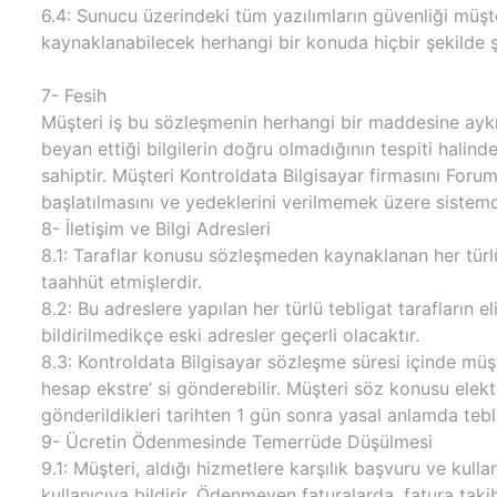
6.4: Sunucu üzerindeki tüm yazılımların güvenliği müşte
kaynaklanabilecek herhangi bir konuda hiçbir şekilde ş
7- Fesih
Müşteri iş bu sözleşmenin herhangi bir maddesine aykı
beyan ettiği bilgilerin doğru olmadığının tespiti halind
sahiptir. Müşteri Kontroldata Bilgisayar firmasını For
başlatılmasını ve yedeklerini verilmemek üzere sistemd
8- İletişim ve Bilgi Adresleri
8.1: Taraflar konusu sözleşmeden kaynaklanan her türlü 
taahhüt etmişlerdir.
8.2: Bu adreslere yapılan her türlü tebligat tarafların el
bildirilmedikçe eski adresler geçerli olacaktır.
8.3: Kontroldata Bilgisayar sözleşme süresi içinde müşte
hesap ekstre’ si gönderebilir. Müşteri söz konusu elekt
gönderildikleri tarihten 1 gün sonra yasal anlamda tebl
9- Ücretin Ödenmesinde Temerrüde Düşülmesi
9.1: Müşteri, aldığı hizmetlere karşılık başvuru ve kull
kullanıcıya bildirir. Ödenmeyen faturalarda, fatura taki