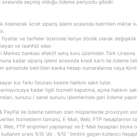
riş sırasında seçmiş olduğu ödeme periyodu gibidir.
rak ödenecek ücret sipariş işlemi sırasında belirtilen miktar 
r.
yatlar ve tarifeler üzerinde ileriye dönük olarak değişiklik 
 beyan ve taahhüt eder.
ki Merkez bankası efektif satış kuru üzerinden Türk Lirasına 
nuna kadar sipariş işlemi sırasında kredi kartı ile ödeme tal
işim adresinde belirtilen banka hesap numaralarına veya Kon
ar kur farkı faturası kesme hakkını saklı tutar.
amlayıncaya kadar ilgili hizmeti kapatma, açma hakkını saklı
isansları, sunucu / sanal sunucu işlemlerinde geri ödeme yapı
PayPal ile ödeme talimatı olan müşterilerde provizyon sorun
erilen hizmetlerin tümünü, E-Mail, Web, FTP hesaplarının ta
eb, FTP erişimleri yapılamaz ve E-Mail hesapları bloke olara
anım oranı %15 ‘dir . %15 ‘ limitini geçen kullanıcı hesapları