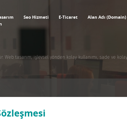
asarım
Seo Hizmeti
E-Ticaret
Alan Adı (Domain)
m
 Web tasarım, işlevsel yönden kolay kullanımı, sade ve kolay er
Sözleşmesi