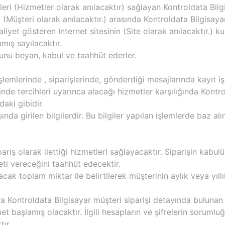
eri (Hizmetler olarak anılacaktır) sağlayan Kontroldata Bilgi
m (Müşteri olarak anılacaktır.) arasında Kontroldata Bilgisaya
liyet gösteren Internet sitesinin (Site olarak anılacaktır.) k
nmış sayılacaktır.
uğunu beyan, kabul ve taahhüt ederler.
işlemlerinde , siparişlerinde, gönderdiği mesajlarında kayıt 
de tercihleri uyarınca alacağı hizmetler karşılığında Kontro
aki gibidir.
ında girilen bilgilerdir. Bu bilgiler yapılan işlemlerde baz a
ariş olarak ilettiği hizmetleri sağlayacaktır. Siparişin kabulü 
eti vereceğini taahhüt edecektir.
ılacak toplam miktar ile belirtilerek müşterinin aylık veya y
a Kontroldata Bilgisayar müşteri siparişi detayında bulunan 
izmet başlamış olacaktır. İlgili hesapların ve şifrelerin sor
ır.