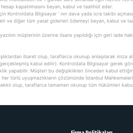
 hesap kapatılmasını beyan, kabul ve taahhüt eder.
çin Kontroldata Bilgisayar ’ nın dava yada icra takibi açmas
reti ve diğer tüm yasal giderleri ödemeyi beyan, kabul ve ta
 yazılım müşterinin üzerine lisans yapıldığı için geri iade ha
lıklardan ibaret olup, taraflarca okunup anlaşılarak imza altı
 gerçekleşmiş kabul edilir). Kontroldata Bilgisayar gerek gö
klik yapabilir. Müşteri bu değişiklikleri önceden kabul ettiğ
her türlü uyuşmazlıkların çözümünde İstanbul Mahkemeleri ve
şekkil olup, taraflarca tamamen okunup tüm hükümleri kabul 
Firma Politikaları