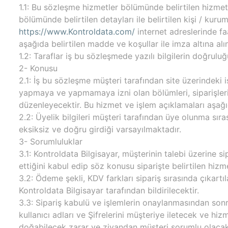
1.1: Bu sözleşme hizmetler bölümünde belirtilen hizmetl
bölümünde belirtilen detayları ile belirtilen kişi / kuru
https://www.Kontroldata.com/
internet adreslerinde faa
aşağıda belirtilen madde ve koşullar ile imza altına alı
1.2: Taraflar iş bu sözleşmede yazılı bilgilerin doğrul
2- Konusu
2.1: İş bu sözleşme müşteri tarafından site üzerindeki 
yapmaya ve yapmamaya izni olan bölümleri, siparişlerin
düzenleyecektir. Bu hizmet ve işlem açıklamaları aşağıd
2.2: Üyelik bilgileri müşteri tarafından üye olunma sıras
eksiksiz ve doğru girdiği varsayılmaktadır.
3- Sorumluluklar
3.1: Kontroldata Bilgisayar, müşterinin talebi üzerine sip
ettiğini kabul edip söz konusu siparişte belirtilen hizm
3.2: Ödeme şekli, KDV farkları sipariş sırasında çıkart
Kontroldata Bilgisayar tarafından bildirilecektir.
3.3: Sipariş kabulü ve işlemlerin onaylanmasından sonr
kullanıcı adları ve Şifrelerini müşteriye iletecek ve h
doğabilecek zarar ve ziyandan müşteri sorumlu olacakt