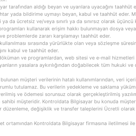
sayar tarafından aldığı beyan ve uyarılara uyacağını taahhüt
 ihtar yada bildirime uymayı beyan, kabul ve taahhüt eder.
tli ya da ücretsiz ve/veya sınırlı ya da sınırsız olarak üçünc
 programları kullanarak erişim hakkı bulunmayan dosya vey
ve problemlerde zararı karşılamayı taahhüt eder.
 kullanılması sırasında yürürlükte olan veya sözleşme süresi
ını kabul ve taahhüt eder.
 döküman ve programlardan, web sitesi ve e-mail hizmetleri
yanların yasalara aykırılığından doğabilecek tüm hukuki ve
bulunan müşteri verilerinin hatalı kullanımlarından, veri içeri
umlu tutulamaz. Bu verilerin yedekleme ve saklama yükümlük
verilmiş ve ödemesi sorunsuz olarak gerçekleştirilmiş yazılım i
nın sahibi müşteridir. Kontroldata Bilgisayar bu konuda müşte
r düzenleme, değişiklik ve transfer taleplerini Ücretli olara
t ortamından Kontroldata Bilgisayar firmasına iletilmesi ile b